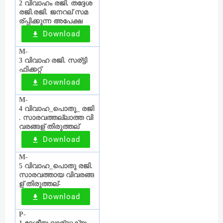
വിവാഹം
രജി
തദ്ദേശ
2
.
രജി
രജി
ജനറല്
സമ
.
.
‍
ര്
പ്പിക്കുന്ന
അപേക്ഷ
Download
M-
വിവാഹ
രജി
സര്
ട്ടി
3
.
ഫിക്കറ്റ്
Download
M-
വിവാഹ
പൊതു
രജി
4
_
_
സാരവത്തല്ലാത്ത
വി
.
വരങ്ങള്
തിരുത്തല്
‍‌
Download
M-
വിവാഹ
പൊതു
രജി
5
_
.
സാരവത്തായ
വിവരങ്ങ
ള്
തിരുത്തല്
‍‌
‍-
Download
P-