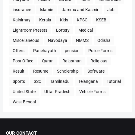
insurance
Islamic
Jammu and Kasmir
Job
Kalnirnay
Kerala
Kids
KPSC
KSEB
Lightroom Presets
Lottery
Medical
Miscellaneous
Navodaya
NMMS
Odisha
Offers
Panchayath
pension
Police Forms
Post Office
Quran
Rajasthan
Religious
Result
Resume
Scholership
Software
Sports
SSC
Tamilnadu
Telangana
Tutorial
United State
Uttar Pradesh
Vehicle Forms
West Bengal
OUR CONTACT