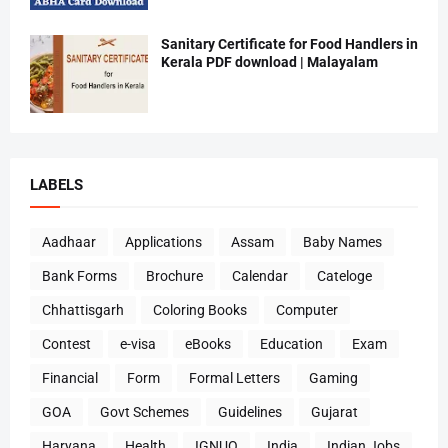
Sanitary Certificate for Food Handlers in
Kerala PDF download | Malayalam
LABELS
Aadhaar
Applications
Assam
Baby Names
Bank Forms
Brochure
Calendar
Cateloge
Chhattisgarh
Coloring Books
Computer
Contest
e-visa
eBooks
Education
Exam
Financial
Form
Formal Letters
Gaming
GOA
Govt Schemes
Guidelines
Gujarat
Haryana
Health
IGNUO
India
Indian Jobs