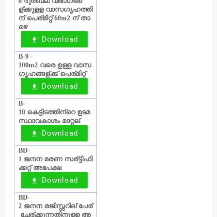
ദുര്
ബല
വിഭാഗങ്ങ
8
ള്
ക്കുളള
വാസഗൃഹത്തി
ന്
പെര്
മിറ്റ്
ന്
താ
60m2
ഴെ
Download
B-9 -
വരെ
ഉള്ള
വാസ
100m2
ഗൃഹങ്ങള്
ക്ക്
പെര്
മിറ്റ്
Download
B-
കെട്ടിടത്തിന്
റെ
ഉടമ
10
സ്ഥാവകാശം
മാറ്റല്
Download
BD-
ജനന
മരണ
സര്
ട്ടിഫി
1
ക്കറ്റ്
അപേക്ഷ
Download
BD-
ജനന
രജിസ്റ്ററില്
പേര്
2
‍
ചേര്
ക്കുന്നതിനുള്ള
അ