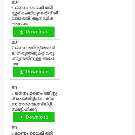
BD-
ജനനം
വൈകി
രജി
6
സ്റ്റര്
ചെയ്യുന്നതിന്
ജി
‍
ല്ലാ
രജി
ആര്
ഡി
ഒ
.
‍.
.
അപേക്ഷ
Download
BD-
ജനന
രജിസ്ട്രേഷനി
7
ല്
തിരുത്തലുകള്
വരു
‍
‍
ത്തുന്നതിനുള്ള
അപേ
ക്ഷ
Download
BD-
ജനനം
മരണം
രജിസ്റ്റ
8
ര്
ചെയ്തിട്ടില്ല
നോ
‍
-
ണ്
അവൈലബിലിറ്റി
‍
സര്
ട്ടിഫിക്കറ്റ്
Download
BD-
മരണം
വൈകി
രജി
9