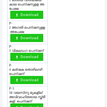
ദേശീയ
വാര്
ദ്ധക്യ
1
കാല
പെന്
ഷനുളള
അ
പേക്ഷ
Download
P-
അഗതി
പെന്
ഷനുള്ള
2
അപേക്ഷ
Download
P-
വികലാംഗ
പെന്
ഷന്
3
Download
P-
കര്
ഷക
തൊഴിലാഴി
4
പെന്
ഷന്
Download
P-5
വയസിനു
മുകളില്
50
‍
അവിവാഹിതരായ
സ്ത്രീ
കള്
പെന്
ഷന്
‍-