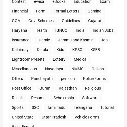
Contest
e-visa
eBooks
Education
Exam
Financial
Form
Formal Letters
Gaming
GOA
Govt Schemes
Guidelines
Gujarat
Haryana
Health
IGNUO
India
Indian Jobs
insurance
Islamic
Jammu and Kasmir
Job
Kalnirnay
Kerala
Kids
KPSC
KSEB
Lightroom Presets
Lottery
Medical
Miscellaneous
Navodaya
NMMS
Odisha
Offers
Panchayath
pension
Police Forms
Post Office
Quran
Rajasthan
Religious
Result
Resume
Scholership
Software
Sports
SSC
Tamilnadu
Telangana
Tutorial
United State
Uttar Pradesh
Vehicle Forms
West Bengal