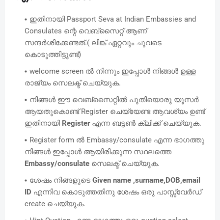
ഇതിനായി Passport Seva at Indian Embassies and
Consulates ന്റെ വെബ്സൈറ്റ് ആണ്
സന്ദർശിക്കേണ്ടത്.( ലിങ്ക് ഏറ്റവും ചുവടെ
കൊടുത്തിട്ടുണ്ട്)
welcome screen ൽ നിന്നും ഇപ്പോൾ നിങ്ങൾ ഉള്ള
രാജ്യം സെലക്ട് ചെയ്യുക.
നിങ്ങൾ ഈ വെബ്‌സൈറ്റിൽ പുതിയൊരു യൂസർ
ആയതുകൊണ്ട് Register ചെയ്യേണ്ട ആവശ്യം ഉണ്ട്
ഇതിനായി
Register
എന്ന ബട്ടൺ ക്ലിക്ക് ചെയ്യുക.
Register form ൽ Embassy/consulate എന്ന ഭാഗത്തു
നിങ്ങൾ ഇപ്പോൾ ആയിരിക്കുന്ന സ്ഥലത്തെ
Embassy/consulate
സെലക്ട് ചെയ്യുക.
ശേഷം നിങ്ങളുടെ
Given name ,surname,DOB,email
ID
എന്നിവ കൊടുത്തതിനു ശേഷം ഒരു പാസ്സ്‌വേർഡ്
create ചെയ്യുക.