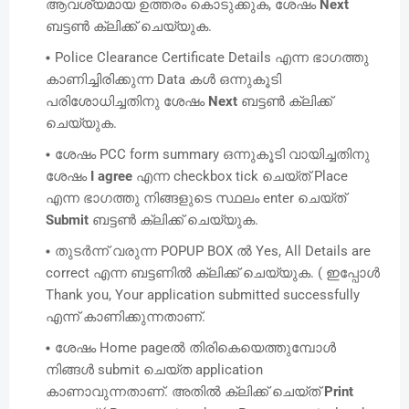
ആവശ്യമായ ഉത്തരം കൊടുക്കുക, ശേഷം
Next
ബട്ടൺ ക്ലിക്ക് ചെയ്യുക.
Police Clearance Certificate Details എന്ന ഭാഗത്തു
കാണിച്ചിരിക്കുന്ന Data കൾ ഒന്നുകൂടി
പരിശോധിച്ചതിനു ശേഷം
Next
ബട്ടൺ ക്ലിക്ക്
ചെയ്യുക.
ശേഷം PCC form summary ഒന്നുകൂടി വായിച്ചതിനു
ശേഷം
I agree
എന്ന checkbox tick ചെയ്ത് Place
എന്ന ഭാഗത്തു നിങ്ങളുടെ സ്ഥലം enter ചെയ്ത്
Submit
ബട്ടൺ ക്ലിക്ക് ചെയ്യുക.
തുടർന്ന് വരുന്ന POPUP BOX ൽ Yes, All Details are
correct എന്ന ബട്ടണിൽ ക്ലിക്ക് ചെയ്യുക. ( ഇപ്പോൾ
Thank you, Your application submitted successfully
എന്ന് കാണിക്കുന്നതാണ്.
ശേഷം Home pageൽ തിരികെയെത്തുമ്പോൾ
നിങ്ങൾ submit ചെയ്ത application
കാണാവുന്നതാണ്. അതിൽ ക്ലിക്ക് ചെയ്ത്
Print