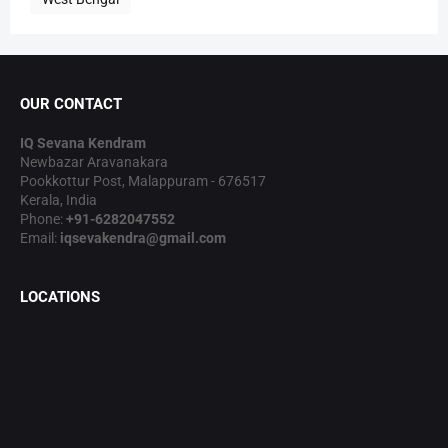
OUR CONTACT
IQ Sevana Kendram
Newbazar Aravanakara
Pookkottur Post, Malappuram - 676517
Kerala, India
Phone:
+91-6282047552
Email:
iqsevakendra@gmail.com
LOCATIONS