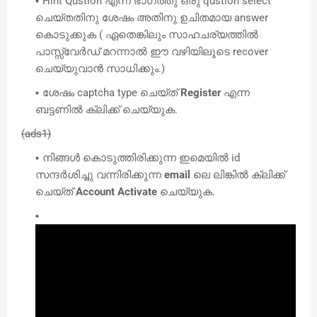
Hint Qustion എന്ന ഭാഗത്തു ഒരു qustion select
ചെയ്തതിനു ശേഷം അതിനു ഉചിതമായ answer
കൊടുക്കുക ( ഏതെങ്കിലും സാഹചര്യത്തിൽ
പാസ്സ്‌വേർഡ് മറന്നാൽ ഈ വഴിയിലൂടെ recover
ചെയ്യുവാൻ സാധിക്കും.)
ശേഷം captcha type ചെയ്ത്
Register
എന്ന
ബട്ടണിൽ ക്ലിക്ക് ചെയ്യുക.
(ads1)
നിങ്ങൾ കൊടുത്തിരിക്കുന്ന ഇമെയിൽ id
സന്ദർശിച്ചു വന്നിരിക്കുന്ന
email
ലെ ലിങ്കിൽ ക്ലിക്ക്
ചെയ്ത്
Account Activate
ചെയ്യുക.