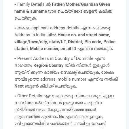
Family Details ൽ
Father/Mother/Guardian Given
name & surname
type ചെയ്ത്
next
ബട്ടൺ ക്ലിക്ക്
ചെയ്യുക.
ശേഷം applicant address details എന്ന ഭാഗത്തു
Address in India യിൽ
House no. and street name,
village/town/city, state/UT, District, Pin code, Police
station, Mobile number, email ID
എന്നിവ നൽകുക.
Present Address in Country of Domicile എന്ന
ഭാഗത്തു
Region/Country
യിൽ നിങ്ങൾ ഇപ്പോൾ
ആയിരിക്കുന്ന രാജ്യം സെലക്ട് ചെയ്യുക, ശേഷം
അവിടുത്തെ address, mobile number എന്നിവ നൽകി
Next
ബട്ടൺ ക്ലിക്ക് ചെയ്യുക.
Other Details എന്ന ഭാഗത്തു നിങ്ങളെ കുറിച്ചുള്ള
ചോദ്യങ്ങൾക്ക് നിങ്ങൾ ഇതുവരെ ഒരു വിധ
ക്രിമിനൽ നടപടികളും നേരിടാത്ത ആൾ
ആണെങ്കിൽ എല്ലാം
No
എന്ന് കൊടുക്കുക,
മറിച്ചാണെങ്കിൽ ചോദ്യങ്ങൾ വായിച്ചു നോക്കി