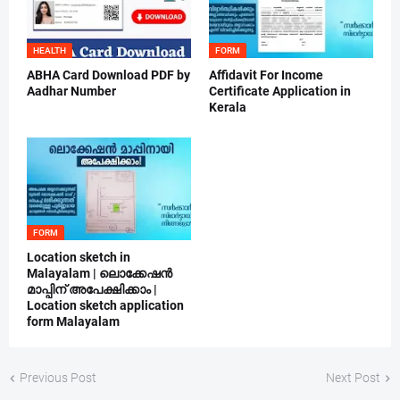
HEALTH
FORM
ABHA Card Download PDF by
Affidavit For Income
Aadhar Number
Certificate Application in
Kerala
FORM
Location sketch in
Malayalam | ലൊക്കേഷൻ
മാപ്പിന് അപേക്ഷിക്കാം |
Location sketch application
form Malayalam
Previous Post
Next Post