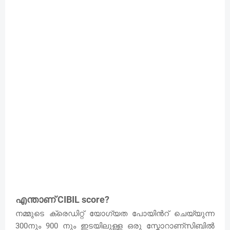
CIBIL score?
എന്താണ്
നമ്മുടെ ക്രെഡിറ്റ് യോഗ്യത പോയിൻറ് ചെയ്യുന്ന
300നും 900 നും ഇടയിലുള്ള ഒരു സ്കോറാണ്സിബിൽ