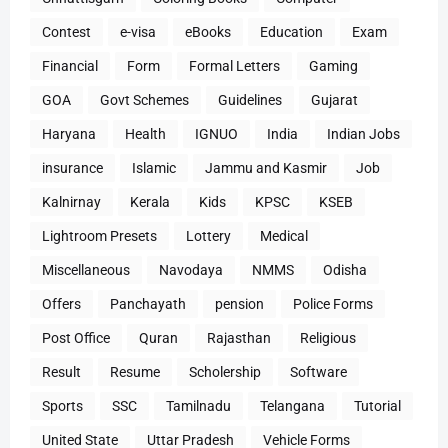
Contest
e-visa
eBooks
Education
Exam
Financial
Form
Formal Letters
Gaming
GOA
Govt Schemes
Guidelines
Gujarat
Haryana
Health
IGNUO
India
Indian Jobs
insurance
Islamic
Jammu and Kasmir
Job
Kalnirnay
Kerala
Kids
KPSC
KSEB
Lightroom Presets
Lottery
Medical
Miscellaneous
Navodaya
NMMS
Odisha
Offers
Panchayath
pension
Police Forms
Post Office
Quran
Rajasthan
Religious
Result
Resume
Scholership
Software
Sports
SSC
Tamilnadu
Telangana
Tutorial
United State
Uttar Pradesh
Vehicle Forms