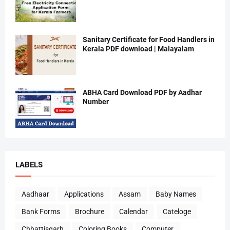
Sanitary Certificate for Food Handlers in
Kerala PDF download | Malayalam
ABHA Card Download PDF by Aadhar
Number
LABELS
Aadhaar
Applications
Assam
Baby Names
Bank Forms
Brochure
Calendar
Cateloge
Chhattisgarh
Coloring Books
Computer