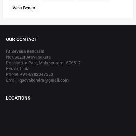
West Bengal
OUR CONTACT
IQ Sevana Kendram
Newbazar Aravanakara
Pookkottur Post, Malappuram - 676517
Kerala, India
Phone:
+91-6282047552
Email:
iqsevakendra@gmail.com
LOCATIONS